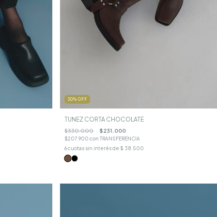
30
%
OFF
TUNEZ CORTA CHOCOLATE
$330.000
$231.000
$207.900
con
TRANSFERENCIA
6
cuotas sin interés de
$ 38.500