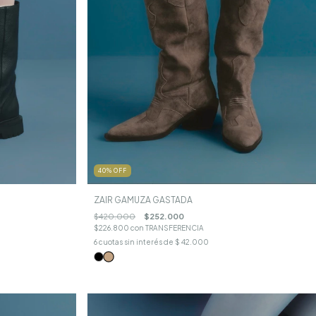
40
%
OFF
ZAIR GAMUZA GASTADA
$420.000
$252.000
$226.800
con
TRANSFERENCIA
6
cuotas sin interés de
$ 42.000