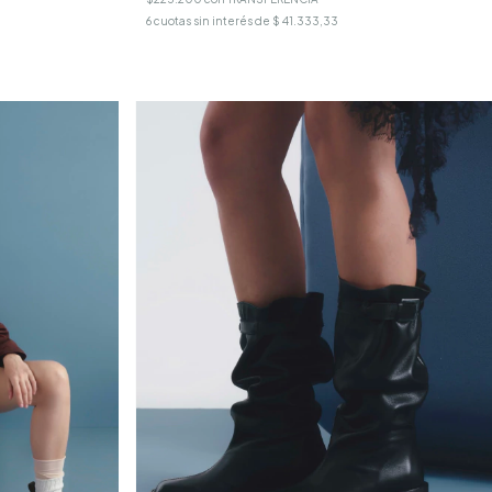
6
cuotas sin interés de
$ 41.333,33