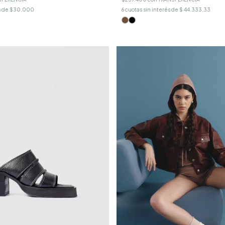
s de
$30.000
6
cuotas sin interés de
$ 44.333,33