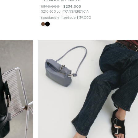
$390.000
$234.000
$210.600
con
TRANSFERENCIA
6
cuotas sin interés de
$ 39.000