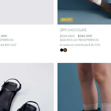
30
%
OFF
ZIPP CHOCOLATE
5.000
$360.000
$252.000
SFERENCIA
$226.800
con
TRANSFERENCIA
s de
$45.000
6
cuotas sin interés de
$ 42.000