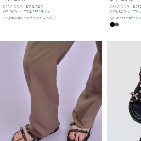
$360.000
$25
$220.000
$110.000
$226.800
con
TRA
$99.000
con
TRANSFERENCIA
6
cuotas sin interé
3
cuotas sin interés de
$36.666,67