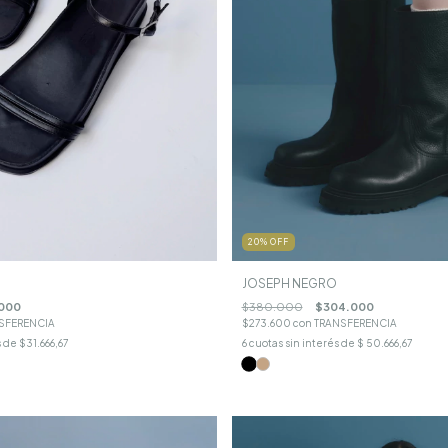
20
%
OFF
JOSEPH NEGRO
$380.000
$304.000
000
$273.600
con
TRANSFERENCIA
SFERENCIA
6
cuotas sin interés de
$ 50.666,67
s de
$31.666,67