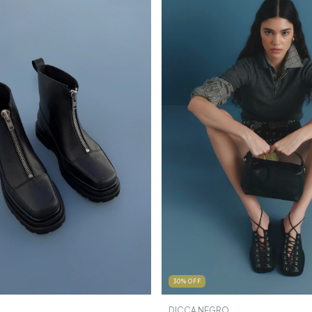
30
%
OFF
DICCA NEGRO