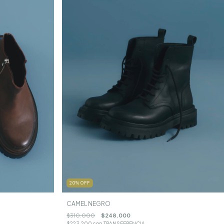
20
%
OFF
CAMEL NEGRO
$310.000
$248.000
$223.200
con
TRANSFERENCIA