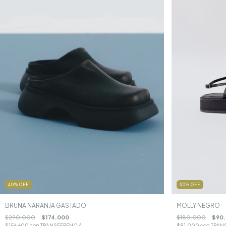
50
%
OFF
40
%
OFF
MOLLY NEGRO
BRUNA NARANJA GASTADO
$180.000
$90
$290.000
$174.000
$81.000
con
TRAN
$156.600
con
TRANSFERENCIA