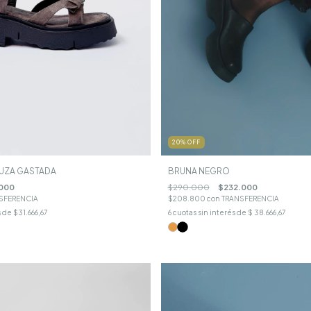
20
%
OFF
BRUNA NEGRO
UZA GASTADA
$290.000
$232.000
000
$208.800
con
TRANSFERENCIA
SFERENCIA
6
cuotas sin interés de
$ 38.666,67
s de
$31.666,67