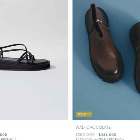
30
%
OFF
WADI CHOCOLATE
.000
$380.000
$266.000
SFERENCIA
$239.400
con
TRANSFERENCIA