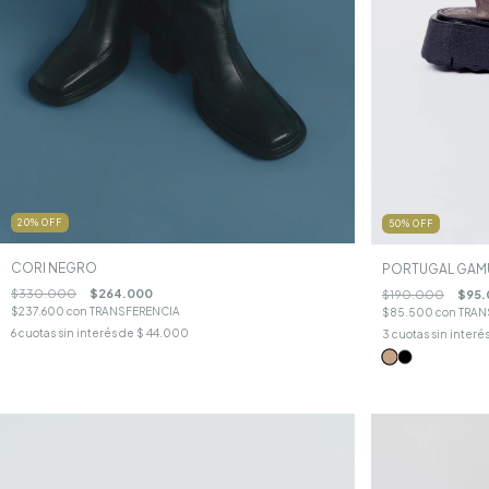
20
%
OFF
50
%
OFF
CORI NEGRO
PORTUGAL GAM
$330.000
$264.000
$190.000
$95.
$237.600
con
TRANSFERENCIA
$85.500
con
TRAN
6
cuotas sin interés de
$ 44.000
3
cuotas sin interé