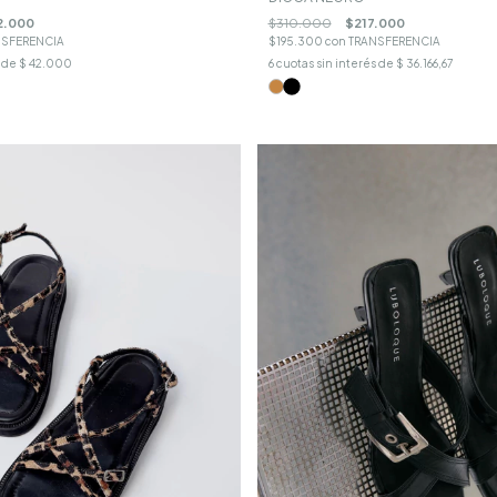
2.000
$310.000
$217.000
NSFERENCIA
$195.300
con
TRANSFERENCIA
s de
$ 42.000
6
cuotas sin interés de
$ 36.166,67