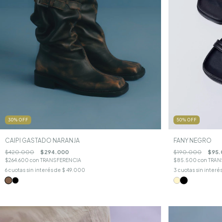
50
%
OFF
30
%
OFF
FANY NEGRO
CAIPI GASTADO NARANJA
$190.000
$95.
$420.000
$294.000
$85.500
con
TRAN
$264.600
con
TRANSFERENCIA
3
cuotas sin interé
6
cuotas sin interés de
$ 49.000