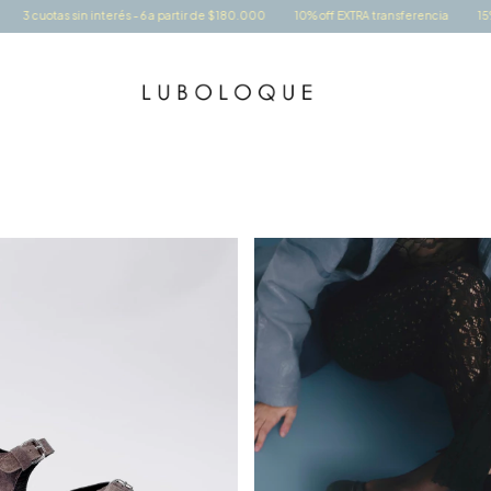
0.000
10% off EXTRA transferencia
15% off EXTRA efectivo en Palermo
3 cuota