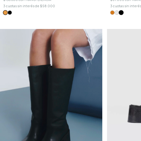
3
cuotas sin interé
3
cuotas sin interés de
$58.000