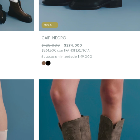
30
%
OFF
CAIPI NEGRO
$420.000
$294.000
$264.600
con
TRANSFERENCIA
6
cuotas sin interés de
$ 49.000