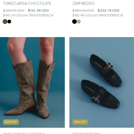
TUNEZ LARGA CHOCOLATE
ZAIR NEGRO
$268.97 USD
$161.38 USD
$289.66 USD
$202.76 USD
$145.24 USD
con
TRANSFERENCIA
$182.48 USD
con
TRANSFERENCIA
40
%
OFF
40
%
OFF