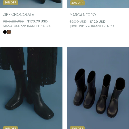
30
%
OFF
40
%
OFF
ZIPP CHOCOLATE
MARGA NEGRO
$248.28 USD
$173.79 USD
$200 USD
$120 USD
$156.41 USD
con
TRANSFERENCIA
$108 USD
con
TRANSFERENCIA
20
%
OFF
30
%
OFF