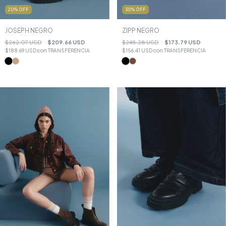
20
%
OFF
30
%
OFF
JOSEPH NEGRO
ZIPP NEGRO
$262.07 USD
$209.66 USD
$248.28 USD
$173.79 USD
$188.69 USD
con
TRANSFERENCIA
$156.41 USD
con
TRANSFERENCIA