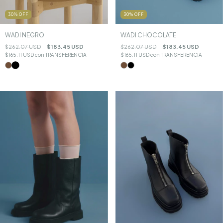
30
%
OFF
30
%
OFF
WADI CHOCOLATE
WADI NEGRO
$262.07 USD
$183.45 USD
$262.07 USD
$183.45 USD
$165.11 USD
con
TRANSFERENCIA
$165.11 USD
con
TRANSFERENCIA