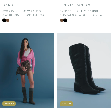
TUNEZ LARGA NEGRO
GIA NEGRO
$268.97 USD
$161.38 USD
$203.45 USD
$162.76 USD
$145.24 USD
con
TRANSFERENCIA
$146.48 USD
con
TRANSFERENCIA
40
%
OFF
30
%
OFF