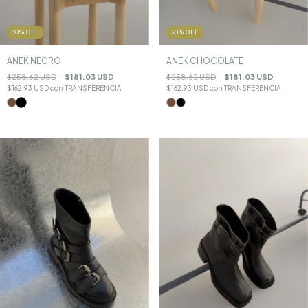
30
%
OFF
30
%
OFF
ANEK CHOCOLATE
ANEK NEGRO
$258.62 USD
$181.03 USD
$258.62 USD
$181.03 USD
$162.93 USD
con
TRANSFERENCIA
$162.93 USD
con
TRANSFERENCIA