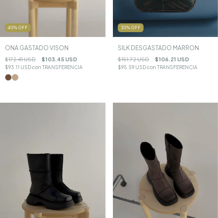
30
%
OFF
40
%
OFF
SILK DESGASTADO MARRON
ONA GASTADO VISON
$151.72 USD
$106.21 USD
$172.41 USD
$103.45 USD
$95.59 USD
con
TRANSFERENCIA
$93.11 USD
con
TRANSFERENCIA