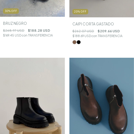
30
%
OFF
20
%
OFF
BRUZ NEGRO
CAIPI CORTA GASTADO
$268.97 USD
$188.28 USD
$262.07 USD
$209.66 USD
$169.45 USD
con
TRANSFERENCIA
$188.69 USD
con
TRANSFERENCIA