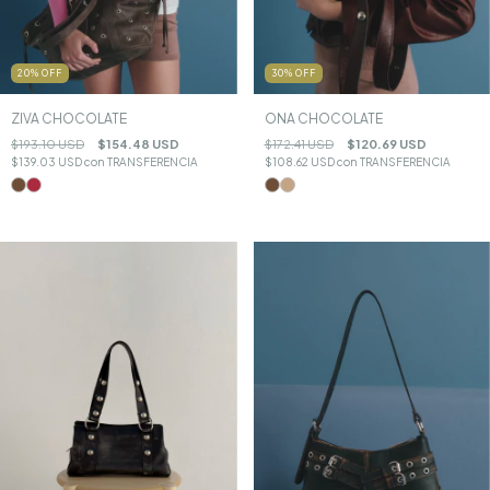
20
%
OFF
30
%
OFF
ZIVA CHOCOLATE
ONA CHOCOLATE
$193.10 USD
$154.48 USD
$172.41 USD
$120.69 USD
$139.03 USD
con
TRANSFERENCIA
$108.62 USD
con
TRANSFERENCIA