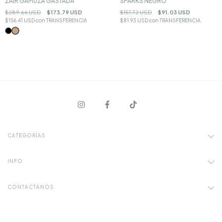
SPARKS NEGRO
ZAIR GAMUZA GASTADA
$151.72 USD
$91.03 USD
$289.66 USD
$173.79 USD
$81.93 USD
con
TRANSFERENCIA
$156.41 USD
con
TRANSFERENCIA
CATEGORÍAS
INFO
CONTACTÁNOS