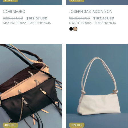
CORI NEGRO
JOSEPH GASTADO VISON
$227.59 USD
$182.07 USD
$262.07 USD
$183.45 USD
$163.86 USD
con
TRANSFERENCIA
$165.11 USD
con
TRANSFERENCIA
30
%
OFF
40
%
OFF