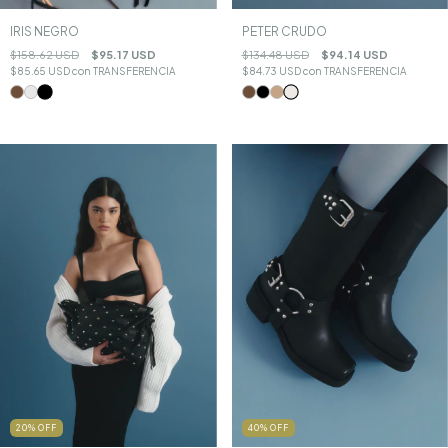
PETER CRUDO
IRIS NEGRO
$134.48 USD
$94.14 USD
$158.62 USD
$95.17 USD
$84.73 USD
con
TRANSFERENCIA
$85.65 USD
con
TRANSFERENCIA
40
%
OFF
20
%
OFF