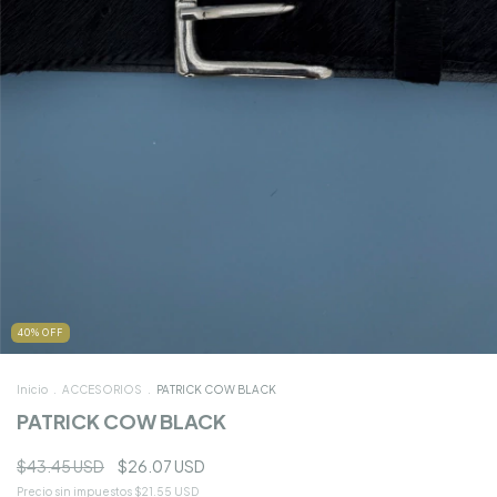
40
%
OFF
Inicio
.
ACCESORIOS
.
PATRICK COW BLACK
PATRICK COW BLACK
$43.45 USD
$26.07 USD
Precio sin impuestos
$21.55 USD