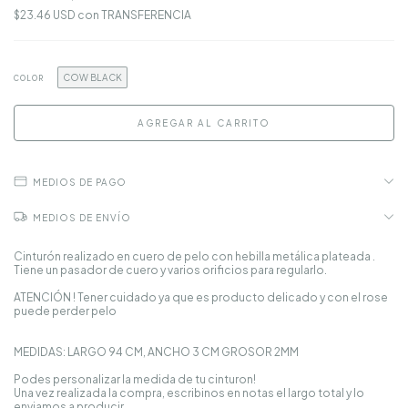
$23.46 USD
con
TRANSFERENCIA
COW BLACK
COLOR
MEDIOS DE PAGO
MEDIOS DE ENVÍO
Cinturón realizado en cuero de pelo con hebilla metálica plateada .
Tiene un pasador de cuero y varios orificios para regularlo.
ATENCIÓN ! Tener cuidado ya que es producto delicado y con el rose
puede perder pelo
MEDIDAS: LARGO 94 CM, ANCHO 3 CM GROSOR 2MM
Podes personalizar la medida de tu cinturon!
Una vez realizada la compra, escribinos en notas el largo total y lo
enviamos a producir