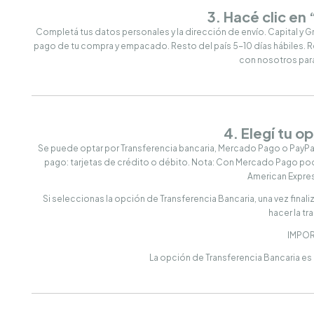
3. Hacé clic en
Completá tus datos personales y la dirección de envío. Capital y G
pago de tu compra y empacado. Resto del país 5-10 días hábiles. 
con nosotros para 
4. Elegí tu o
Se puede optar por Transferencia bancaria, Mercado Pago o PayPal 
pago: tarjetas de crédito o débito. Nota: Con Mercado Pago podes
American Expres
Si seleccionas la opción de Transferencia Bancaria, una vez finaliz
hacer la tr
IMPOR
La opción de Transferencia Bancaria es