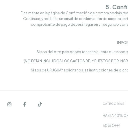
5. Conf
Finalmente en la página de Confirmación de compra podrás revis
Continuar, y recibirás un email de confirmación de nuestra pa
comprobante de pago deberá llegar en un segundo correo
IMPOR
Si sos del otro país debés tener en cuenta que nosotr
(NO ESTAN INCLUIDOS LOS GASTOS DE IMPUESTOS POR ING
Si sos de URUGUAY solicitanos las instrucciones de dicho 
CATEGORÍAS
HASTA 40% OF
50% OFF!