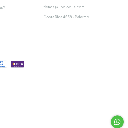
tienda@luboloque.com
os?
Costa Rica 4538 - Palermo