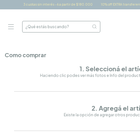
3 cuotas sin interés - 6 a partir de $180.000
10% off EXTRA transferencia
Como comprar
1. Seleccioná el art
Haciendo clic podes ver más fotos e Info del producto.
2. Agregá el artí
Existe la opción de agregar otros produ