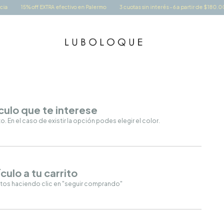
15% off EXTRA efectivo en Palermo
3 cuotas sin interés - 6 a partir de $180.000
ículo que te interese
 En el caso de existir la opción podes elegir el color.
culo a tu carrito
ctos haciendo clic en "seguir comprando"