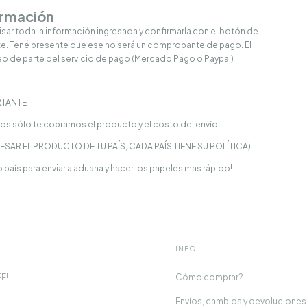
irmación
ar toda la información ingresada y confirmarla con el botón de
rte. Tené presente que ese no será un comprobante de pago. El
 de parte del servicio de pago (Mercado Pago o Paypal)
TANTE
os sólo te cobramos el producto y el costo del envío.
RESAR EL PRODUCTO
DE TU PAÍS
, CADA PAÍS TIENE SU POLÍTICA)
país para enviar a aduana y hacer los papeles mas rápido!
INFO
F!
Cómo comprar?
Envíos, cambios y devoluciones