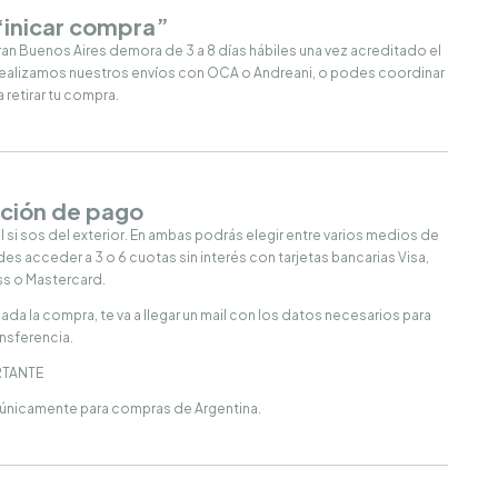
 “inicar compra”
ran Buenos Aires demora de 3 a 8 días hábiles una vez acreditado el
Realizamos nuestros envíos con OCA o Andreani, o podes coordinar
retirar tu compra.
pción de pago
si sos del exterior. En ambas podrás elegir entre varios medios de
 acceder a 3 o 6 cuotas sin interés con tarjetas bancarias Visa,
s o Mastercard.
ada la compra, te va a llegar un mail con los datos necesarios para
ansferencia.
TANTE
 únicamente para compras de Argentina.