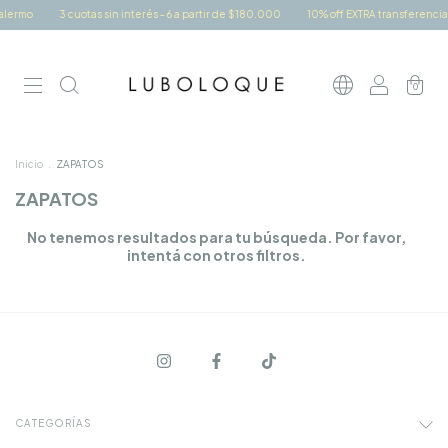
alermo
3 cuotas sin interés - 6 a partir de $180.000
10% off EXTRA transferencia
0
Inicio
.
ZAPATOS
ZAPATOS
No tenemos resultados para tu búsqueda. Por favor,
intentá con otros filtros.
CATEGORÍAS