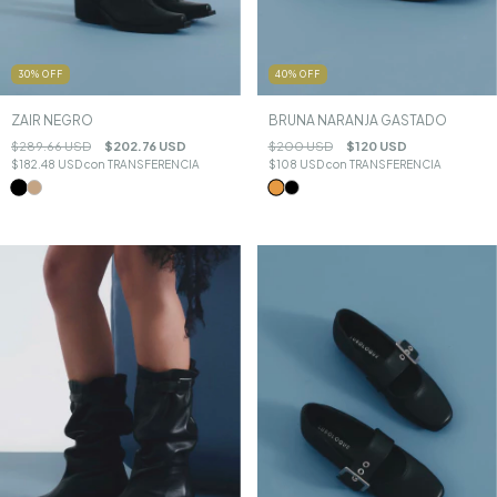
30
%
OFF
40
%
OFF
ZAIR NEGRO
BRUNA NARANJA GASTADO
$289.66 USD
$202.76 USD
$200 USD
$120 USD
$182.48 USD
con
TRANSFERENCIA
$108 USD
con
TRANSFERENCIA