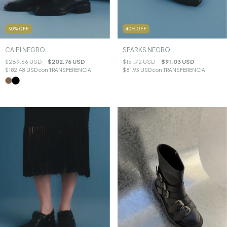
30
%
OFF
40
%
OFF
CAIPI NEGRO
SPARKS NEGRO
$289.66 USD
$202.76 USD
$151.72 USD
$91.03 USD
$182.48 USD
con
TRANSFERENCIA
$81.93 USD
con
TRANSFERENCIA