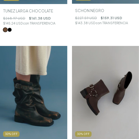
SCHON NEGRO
TUNEZ LARGA CHOCOLATE
$227.59 USD
$159.31 USD
$268.97 USD
$161.38 USD
$143.38 USD
con
TRANSFERENCIA
$145.24 USD
con
TRANSFERENCIA
30
%
OFF
30
%
OFF