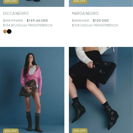
30
%
OFF
40
%
OFF
DICCA NEGRO
MARGA NEGRO
$213.79 USD
$149.66 USD
$200 USD
$120 USD
$134.69 USD
con
TRANSFERENCIA
$108 USD
con
TRANSFERENCIA
30
%
OFF
40
%
OFF