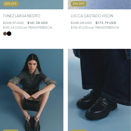
30
%
OFF
40
%
OFF
LUCCA GASTADO VISON
TUNEZ LARGA NEGRO
$248.28 USD
$173.79 USD
$268.97 USD
$161.38 USD
$156.41 USD
con
TRANSFERENCIA
$145.24 USD
con
TRANSFERENCIA