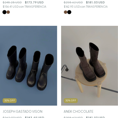
$248.28 USD
$173.79 USD
$258.62 USD
$181.03 USD
$156.41 USD
con
TRANSFERENCIA
$162.93 USD
con
TRANSFERENCIA
30
%
OFF
30
%
OFF
ANEK CHOCOLATE
JOSEPH GASTADO VISON
$258.62 USD
$181.03 USD
$262.07 USD
$183.45 USD