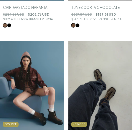
CAIPI GASTADO NARANJA
TUNEZ CORTA CHOCOLATE
$289.66 USD
$202.76 USD
$227.59 USD
$159.31 USD
$182.48 USD
con
TRANSFERENCIA
$143.38 USD
con
TRANSFERENCIA
30
%
OFF
40
%
OFF