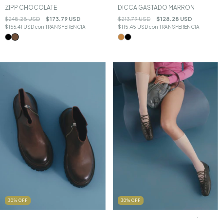
ZIPP CHOCOLATE
DICCA GASTADO MARRON
$248.28 USD
$173.79 USD
$213.79 USD
$128.28 USD
$156.41 USD
con
TRANSFERENCIA
$115.45 USD
con
TRANSFERENCIA
30
%
OFF
30
%
OFF