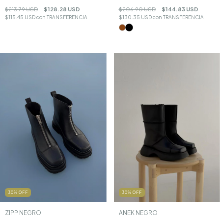
$213.79 USD
$128.28 USD
$206.90 USD
$144.83 USD
$115.45 USD
con
TRANSFERENCIA
$130.35 USD
con
TRANSFERENCIA
30
%
OFF
30
%
OFF
ZIPP NEGRO
ANEK NEGRO