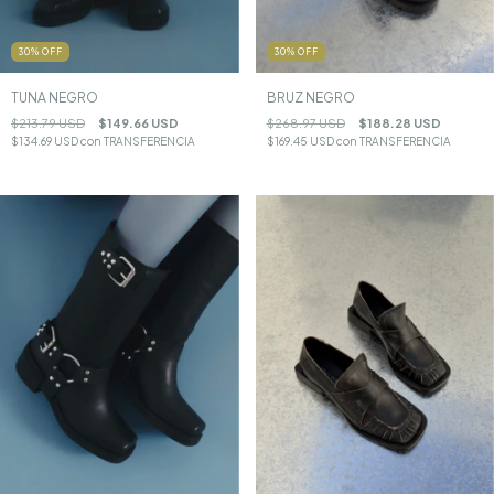
30
%
OFF
30
%
OFF
BRUZ NEGRO
TUNA NEGRO
$268.97 USD
$188.28 USD
$213.79 USD
$149.66 USD
$169.45 USD
con
TRANSFERENCIA
$134.69 USD
con
TRANSFERENCIA