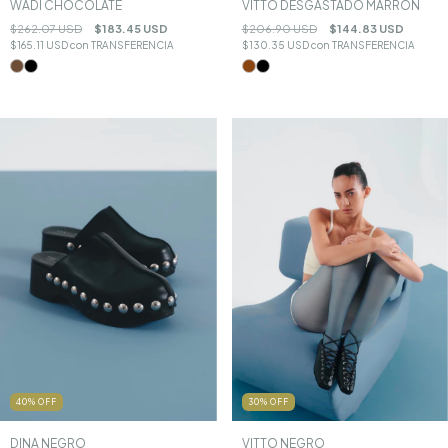
WADI CHOCOLATE
VITTO DESGASTADO MARRÓN
$262.07 USD
$183.45 USD
$206.90 USD
$144.83 USD
$165.11 USD
con
TRANSFERENCIA
$130.35 USD
con
TRANSFERENCIA
40
%
OFF
30
%
OFF
DINA NEGRO
VITTO NEGRO