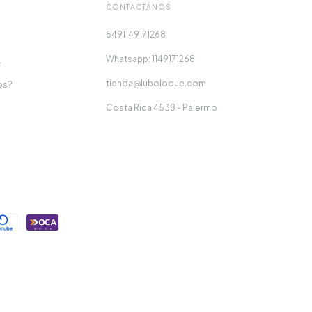
CONTACTÁNOS
5491149171268
Whatsapp: 1149171268
.
tienda@luboloque.com
os?
Costa Rica 4538 - Palermo