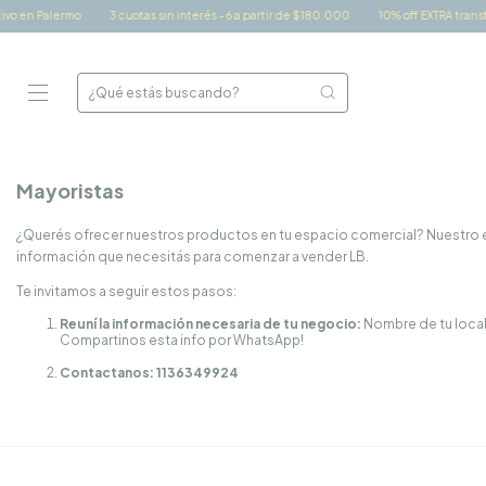
o en Palermo
3 cuotas sin interés - 6 a partir de $180.000
10% off EXTRA transfer
Mayoristas
¿Querés ofrecer nuestros productos en tu espacio comercial? Nuestro eq
información que necesitás para comenzar a vender LB.
Te invitamos a seguir estos pasos:
Reuní la información necesaria de tu negocio:
Nombre de tu local
Compartinos esta info por WhatsApp!
Contactanos:
1136349924