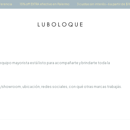
encia
15% off EXTRA efectivo en Palermo
3 cuotas sin interés - 6 a partir de $18
uipo mayorista está listo para acompañarte y brindarte toda la
/showroom, ubicación, redes sociales, con qué otras marcas trabajás.