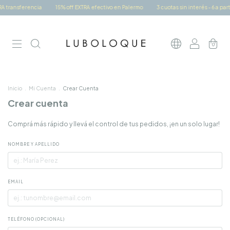
A transferencia
15% off EXTRA efectivo en Palermo
3 cuotas sin interés - 6 a par
0
Inicio
.
Mi Cuenta
.
Crear Cuenta
Crear cuenta
Comprá más rápido y llevá el control de tus pedidos, ¡en un solo lugar!
NOMBRE Y APELLIDO
EMAIL
TELÉFONO (OPCIONAL)